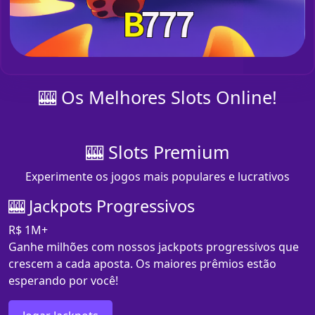
🎰 Os Melhores Slots Online!
🎰 Slots Premium
Experimente os jogos mais populares e lucrativos
🎰 Jackpots Progressivos
R$ 1M+
Ganhe milhões com nossos jackpots progressivos que
crescem a cada aposta. Os maiores prêmios estão
esperando por você!