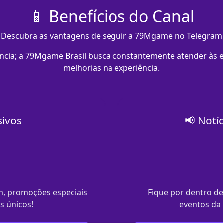
📱 Benefícios do Canal
Descubra as vantagens de seguir a 79Mgame no Telegram
ia; a 79Mgame Brasil busca constantemente atender às e
melhorias na experiência.
sivos
📢 Notí
m, promoções especiais
Fique por dentro d
s únicos!
eventos da