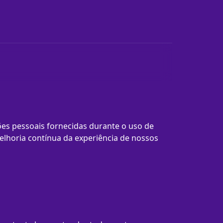
es pessoais fornecidas durante o uso de
elhoria contínua da experiência de nossos