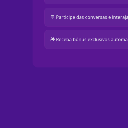
💬 Participe das conversas e interaj
🎁 Receba bônus exclusivos autom