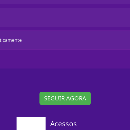
a
aticamente
SEGUIR AGORA
Acessos