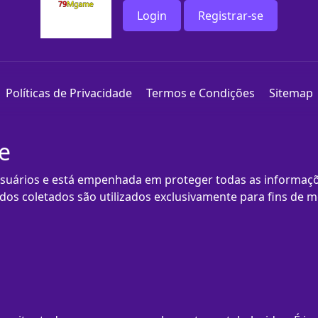
Login
Registrar-se
Políticas de Privacidade
Termos e Condições
Sitemap
de
usuários e está empenhada em proteger todas as informaçõ
os coletados são utilizados exclusivamente para fins de m