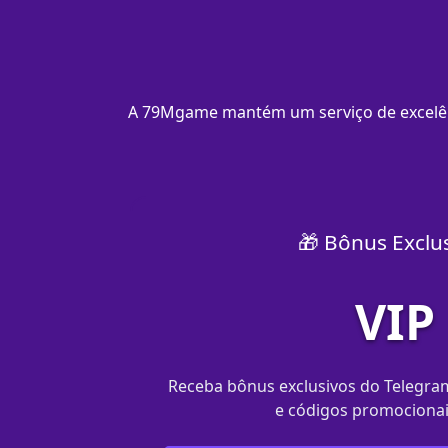
A 79Mgame mantém um serviço de excelênc
🎁 Bônus Exclu
VIP
Receba bônus exclusivos do Telegra
e códigos promocionai