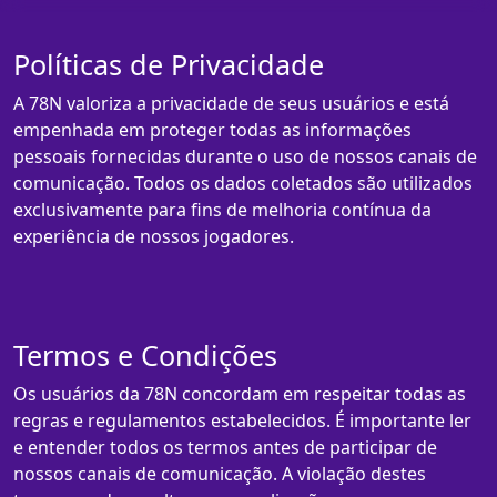
Políticas de Privacidade
A 78N valoriza a privacidade de seus usuários e está
empenhada em proteger todas as informações
pessoais fornecidas durante o uso de nossos canais de
comunicação. Todos os dados coletados são utilizados
exclusivamente para fins de melhoria contínua da
experiência de nossos jogadores.
Termos e Condições
Os usuários da 78N concordam em respeitar todas as
regras e regulamentos estabelecidos. É importante ler
e entender todos os termos antes de participar de
nossos canais de comunicação. A violação destes