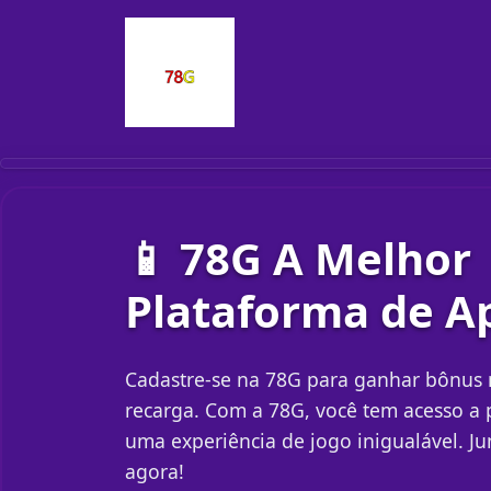
📱 78G A Melhor
Plataforma de A
Cadastre-se na 78G para ganhar bônus 
recarga. Com a 78G, você tem acesso a 
uma experiência de jogo inigualável. J
agora!