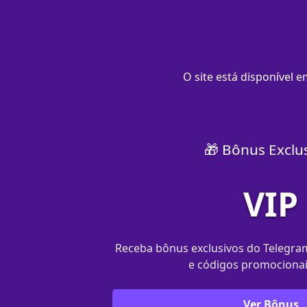
O site está disponível 
🎁 Bônus Exclu
VIP
Receba bônus exclusivos do Telegra
e códigos promocionai
Ver Bônus