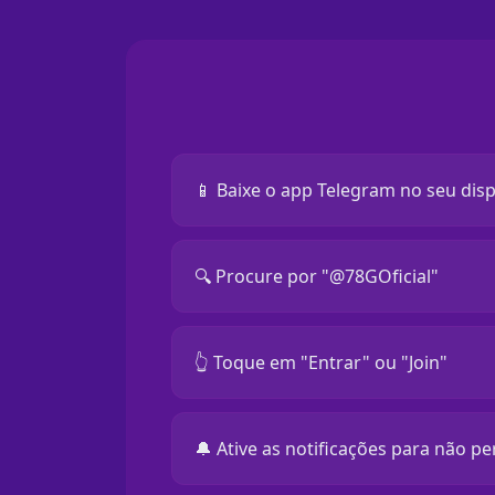
📱 Baixe o app Telegram no seu disp
🔍 Procure por "@78GOficial"
👆 Toque em "Entrar" ou "Join"
🔔 Ative as notificações para não p