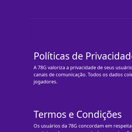
Políticas de Privacida
A 78G valoriza a privacidade de seus usuár
canais de comunicação. Todos os dados cole
jogadores.
Termos e Condições
Os usuários da 78G concordam em respeitar 