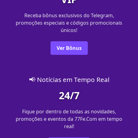
Receba bônus exclusivos do Telegram,
promoções especiais e códigos promocionais
únicos!
Ver Bônus
📢 Notícias em Tempo Real
24/7
Fique por dentro de todas as novidades,
promoções e eventos da 77Fe.Com em tempo
real!