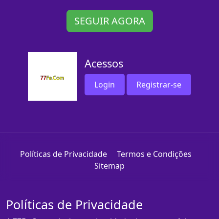
SEGUIR AGORA
Acessos
Login
Registrar-se
Políticas de Privacidade
Termos e Condições
Sitemap
Políticas de Privacidade