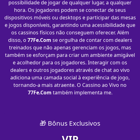
possibilidade de jogar de qualquer lugar, a qualquer
hora. Os jogadores podem se conectar de seus
dispositivos móveis ou desktops e participar das mesas
e jogos disponíveis, garantindo uma acessibilidade que
os cassinos físicos não conseguem oferecer. Além
disso, o
77Fe.Com
se orgulha de contar com dealers
treinados que não apenas gerenciam os jogos, mas
também se esforçam para criar um ambiente amigável
e acolhedor para os jogadores. Interagir com os
dealers e outros jogadores através de chat ao vivo
adiciona uma camada social à experiência de jogo,
tornando-a mais atraente. O Cassino ao Vivo no
77Fe.Com
também implementa me.
🎁 Bônus Exclusivos
VIP