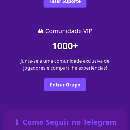
Falar Suporte
👥 Comunidade VIP
1000+
Junte-se a uma comunidade exclusiva de
jogadores e compartilhe experiências!
Entrar Grupo
📱 Como Seguir no Telegram