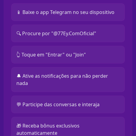
📱 Baixe o app Telegram no seu dispositivo
🔍 Procure por "@77Ey.ComOficial"
👆 Toque em "Entrar" ou "Join"
🔔 Ative as notificações para não perder
nada
💬 Participe das conversas e interaja
🎁 Receba bônus exclusivos
automaticamente