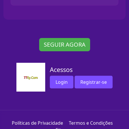
SEGUIR AGORA
Acessos
Login
Registrar-se
Políticas de Privacidade
Termos e Condições