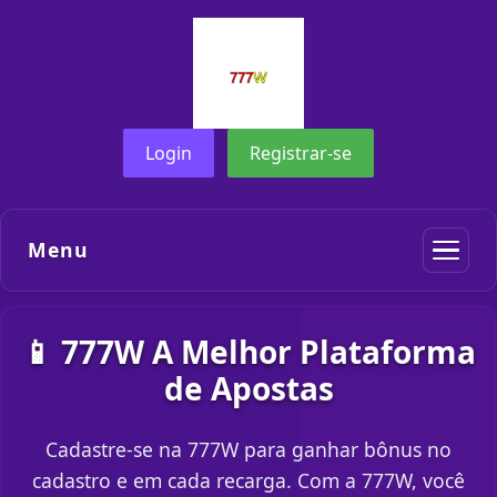
Login
Registrar-se
Menu
📱 777W A Melhor Plataforma
de Apostas
Cadastre-se na 777W para ganhar bônus no
cadastro e em cada recarga. Com a 777W, você