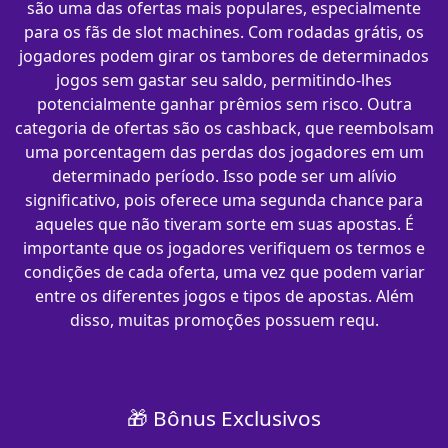
são uma das ofertas mais populares, especialmente
para os fãs de slot machines. Com rodadas grátis, os
jogadores podem girar os tambores de determinados
jogos sem gastar seu saldo, permitindo-lhes
potencialmente ganhar prêmios sem risco. Outra
categoria de ofertas são os cashback, que reembolsam
uma porcentagem das perdas dos jogadores em um
determinado período. Isso pode ser um alívio
significativo, pois oferece uma segunda chance para
aqueles que não tiveram sorte em suas apostas. É
importante que os jogadores verifiquem os termos e
condições de cada oferta, uma vez que podem variar
entre os diferentes jogos e tipos de apostas. Além
disso, muitas promoções possuem requ.
🎁 Bônus Exclusivos