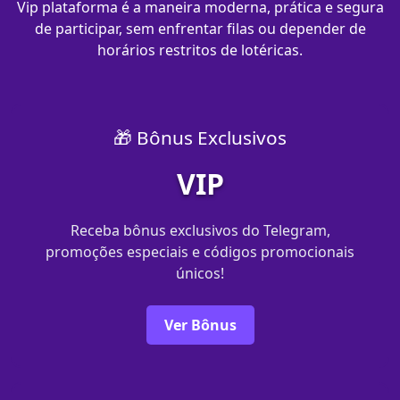
Vip plataforma é a maneira moderna, prática e segura
de participar, sem enfrentar filas ou depender de
horários restritos de lotéricas.
🎁 Bônus Exclusivos
VIP
Receba bônus exclusivos do Telegram,
promoções especiais e códigos promocionais
únicos!
Ver Bônus