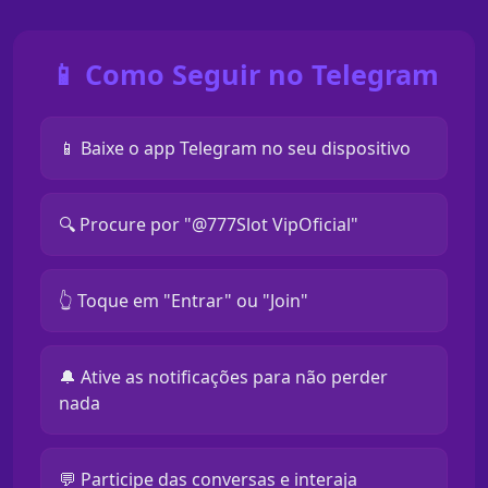
📱 Como Seguir no Telegram
📱 Baixe o app Telegram no seu dispositivo
🔍 Procure por "@777Slot VipOficial"
👆 Toque em "Entrar" ou "Join"
🔔 Ative as notificações para não perder
nada
💬 Participe das conversas e interaja