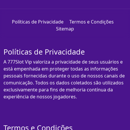
Políticas de Privacidade
Termos e Condições
Sitemap
Políticas de Privacidade
A 777Slot Vip valoriza a privacidade de seus usuários e
está empenhada em proteger todas as informações
pessoais fornecidas durante o uso de nossos canais de
comunicação. Todos os dados coletados são utilizados
exclusivamente para fins de melhoria contínua da
experiência de nossos jogadores.
Termos e Condições