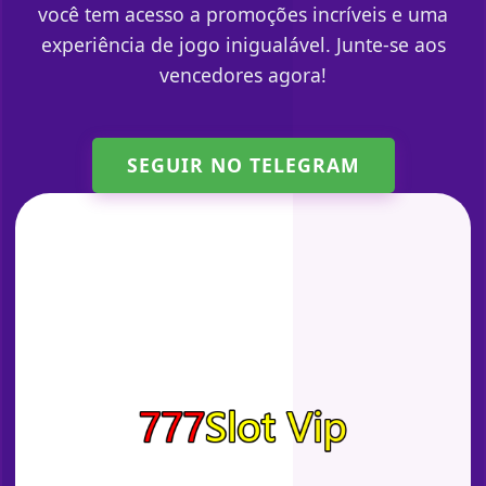
você tem acesso a promoções incríveis e uma
experiência de jogo inigualável. Junte-se aos
vencedores agora!
SEGUIR NO TELEGRAM