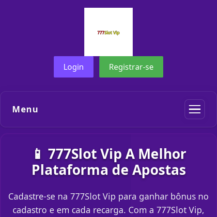
Login
Registrar-se
Menu
📱 777Slot Vip A Melhor
Plataforma de Apostas
Cadastre-se na 777Slot Vip para ganhar bônus no
cadastro e em cada recarga. Com a 777Slot Vip,