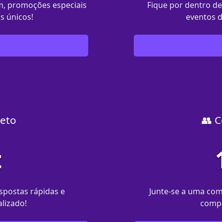
m, promoções especiais
Fique por dentro d
s únicos!
eventos d
reto
👥 
t
espostas rápidas e
Junte-se a uma com
lizado!
compa