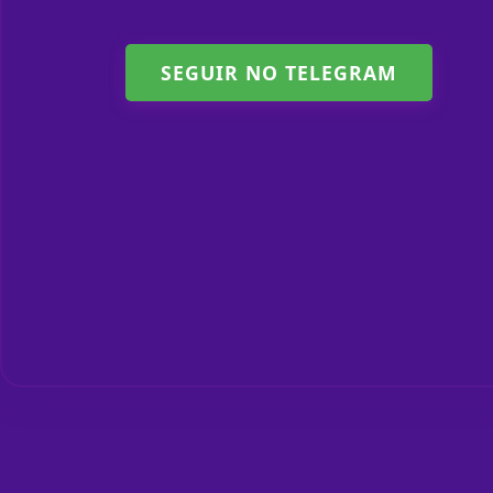
SEGUIR NO TELEGRAM