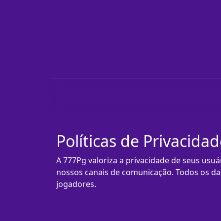
Políticas de Privacida
A 777Pg valoriza a privacidade de seus usu
nossos canais de comunicação. Todos os dad
jogadores.