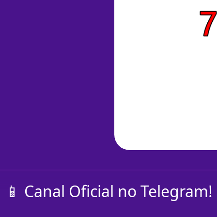
📱 Canal Oficial no Telegram!