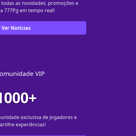
e todas as novidades, promoções e
a 777Pg em tempo real!
Ver Notícias
Comunidade VIP
1000+
unidade exclusiva de jogadores e
rtilhe experiências!