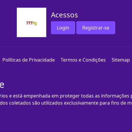
Acessos
Login
Registrar-se
Políticas de Privacidade
Termos e Condições
Sitemap
de
ários e está empenhada em proteger todas as informações 
os coletados são utilizados exclusivamente para fins de m