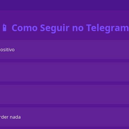
📱 Como Seguir no Telegram
ositivo
erder nada