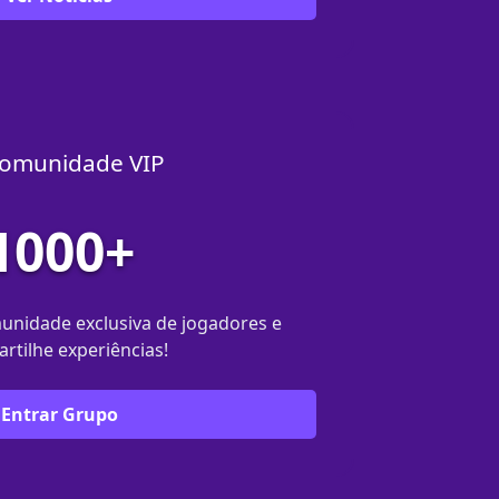
Comunidade VIP
1000+
unidade exclusiva de jogadores e
rtilhe experiências!
Entrar Grupo