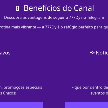
📱 Benefícios do Canal
Descubra as vantagens de seguir a 777Dy no Telegram
rotina mais vibrante — a 777Dy é o refúgio perfeito para que
sivos
📢 Notí
m, promoções especiais
Fique por dentro d
s únicos!
eventos d