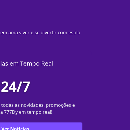
m ama viver e se divertir com estilo.
cias em Tempo Real
24/7
e todas as novidades, promoções e
a 777Dy em tempo real!
Ver Notícias