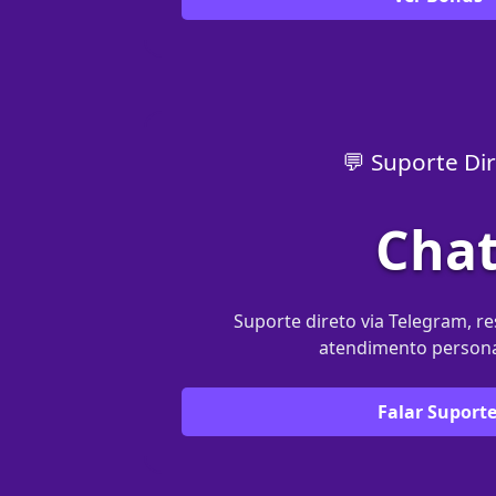
💬 Suporte Di
Cha
Suporte direto via Telegram, r
atendimento persona
Falar Suport