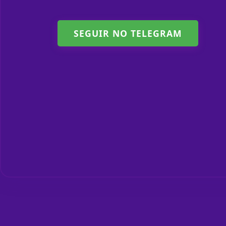
SEGUIR NO TELEGRAM