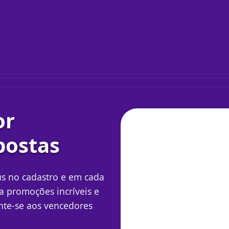
or
postas
s no cadastro e em cada
a promoções incríveis e
unte-se aos vencedores