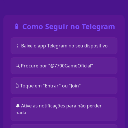
📱 Como Seguir no Telegram
📱 Baixe o app Telegram no seu dispositivo
🔍 Procure por "@7700GameOficial"
👆 Toque em "Entrar" ou "Join"
🔔 Ative as notificações para não perder
nada