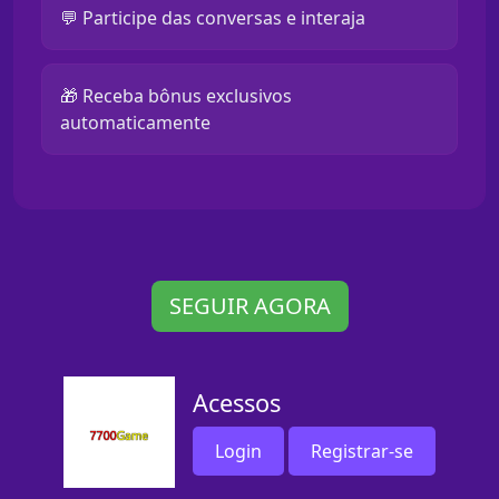
💬 Participe das conversas e interaja
🎁 Receba bônus exclusivos
automaticamente
SEGUIR AGORA
Acessos
Login
Registrar-se