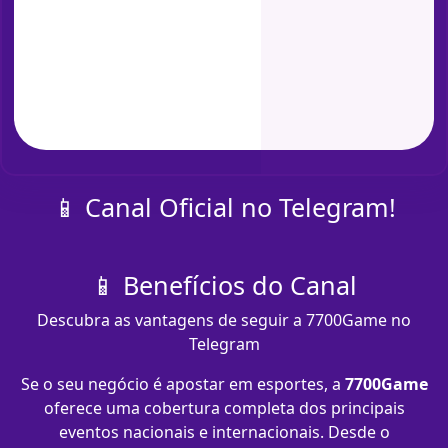
📱 Canal Oficial no Telegram!
📱 Benefícios do Canal
Descubra as vantagens de seguir a 7700Game no
Telegram
Se o seu negócio é apostar em esportes, a
7700Game
oferece uma cobertura completa dos principais
eventos nacionais e internacionais. Desde o