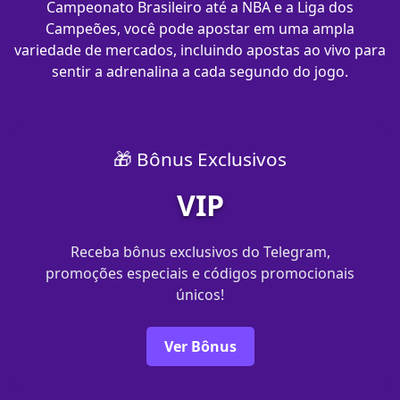
Campeonato Brasileiro até a NBA e a Liga dos
Campeões, você pode apostar em uma ampla
variedade de mercados, incluindo apostas ao vivo para
sentir a adrenalina a cada segundo do jogo.
🎁 Bônus Exclusivos
VIP
Receba bônus exclusivos do Telegram,
promoções especiais e códigos promocionais
únicos!
Ver Bônus