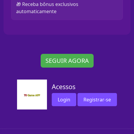
🎁 Receba bônus exclusivos
automaticamente
SEGUIR AGORA
Acessos
Login
Registrar-se