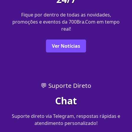
Fique por dentro de todas as novidades,
promoções e eventos da 700Bra.Com em tempo
real!
Ver Notícias
💬 Suporte Direto
Chat
Suporte direto via Telegram, respostas rápidas e
atendimento personalizado!