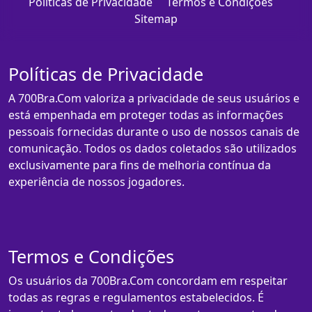
Políticas de Privacidade
Termos e Condições
Sitemap
Políticas de Privacidade
A 700Bra.Com valoriza a privacidade de seus usuários e
está empenhada em proteger todas as informações
pessoais fornecidas durante o uso de nossos canais de
comunicação. Todos os dados coletados são utilizados
exclusivamente para fins de melhoria contínua da
experiência de nossos jogadores.
Termos e Condições
Os usuários da 700Bra.Com concordam em respeitar
todas as regras e regulamentos estabelecidos. É