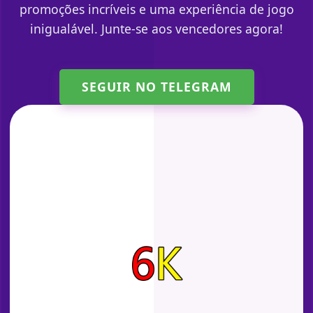
promoções incríveis e uma experiência de jogo
inigualável. Junte-se aos vencedores agora!
SEGUIR NO TELEGRAM