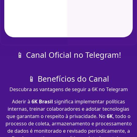
📱 Canal Oficial no Telegram!
📱 Benefícios do Canal
Descubra as vantagens de seguir a 6K no Telegram
Aderir à
6K Brasil
significa implementar políticas
internas, treinar colaboradores e adotar tecnologias
que garantam o respeito à privacidade. No
6K
, todo o
processo de coleta, armazenamento e processamento
de dados é monitorado e revisado periodicamente, a