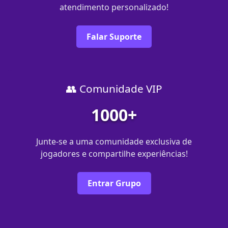
atendimento personalizado!
Falar Suporte
👥 Comunidade VIP
1000+
Junte-se a uma comunidade exclusiva de
jogadores e compartilhe experiências!
Entrar Grupo