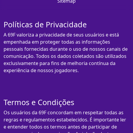
Sitemap
Políticas de Privacidade
A 69F valoriza a privacidade de seus usuários e está
empenhada em proteger todas as informações
pessoais fornecidas durante o uso de nossos canais de
comunicação. Todos os dados coletados são utilizados
exclusivamente para fins de melhoria contínua da
experiência de nossos jogadores.
Termos e Condições
Os usuários da 69F concordam em respeitar todas as
regras e regulamentos estabelecidos. É importante ler
e entender todos os termos antes de participar de