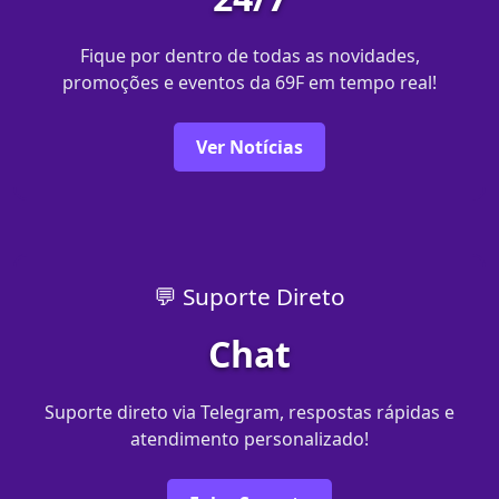
Fique por dentro de todas as novidades,
promoções e eventos da 69F em tempo real!
Ver Notícias
💬 Suporte Direto
Chat
Suporte direto via Telegram, respostas rápidas e
atendimento personalizado!