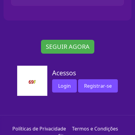
SEGUIR AGORA
Acessos
Login
Registrar-se
Políticas de Privacidade
Termos e Condições