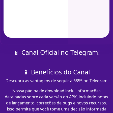
📱 Canal Oficial no Telegram!
📱 Benefícios do Canal
Descubra as vantagens de seguir a 6855 no Telegram
Nossa página de download inclui informações
detalhadas sobre cada versão do APK, incluindo notas
de lançamento, correções de bugs e novos recursos.
Isso permite que você tome uma decisão informada