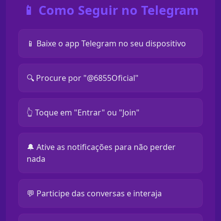
📱 Como Seguir no Telegram
📱 Baixe o app Telegram no seu dispositivo
🔍 Procure por "@6855Oficial"
👆 Toque em "Entrar" ou "Join"
🔔 Ative as notificações para não perder
nada
💬 Participe das conversas e interaja