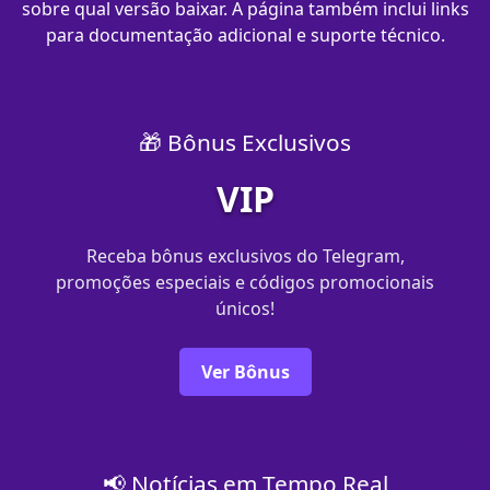
sobre qual versão baixar. A página também inclui links
para documentação adicional e suporte técnico.
🎁 Bônus Exclusivos
VIP
Receba bônus exclusivos do Telegram,
promoções especiais e códigos promocionais
únicos!
Ver Bônus
📢 Notícias em Tempo Real