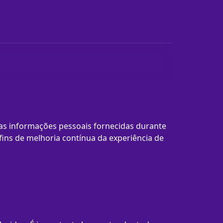
as informações pessoais fornecidas durante
fins de melhoria contínua da experiência de