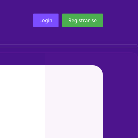
Login
Registrar-se