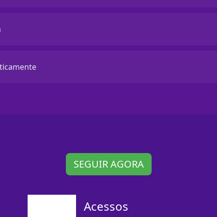
a
aticamente
SEGUIR AGORA
Acessos