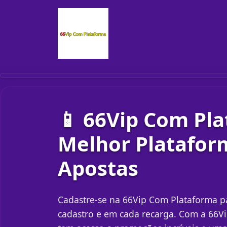
📱 66Vip Com Pl
Melhor Platafor
Apostas
Cadastre-se na 66Vip Com Plataforma 
cadastro e em cada recarga. Com a 66V