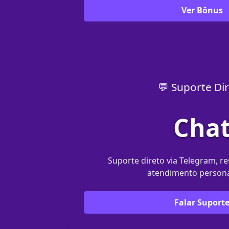
Ver Bônus
💬 Suporte Di
Cha
Suporte direto via Telegram, r
atendimento persona
Falar Suport