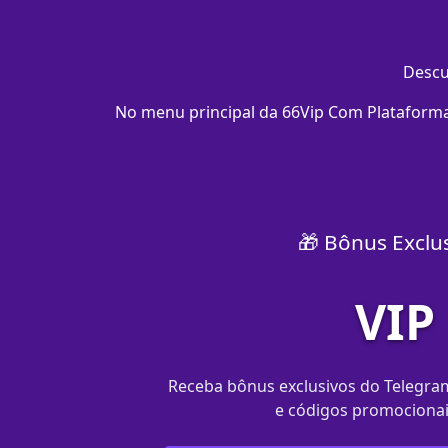
Descu
No menu principal da 66Vip Com Plataforma,
🎁 Bônus Exclu
VIP
Receba bônus exclusivos do Telegra
e códigos promocionai