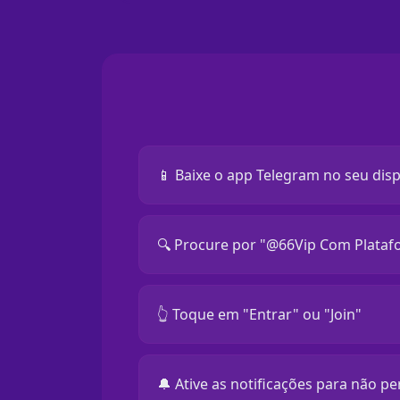
📱 Baixe o app Telegram no seu disp
🔍 Procure por "@66Vip Com Plataf
👆 Toque em "Entrar" ou "Join"
🔔 Ative as notificações para não p