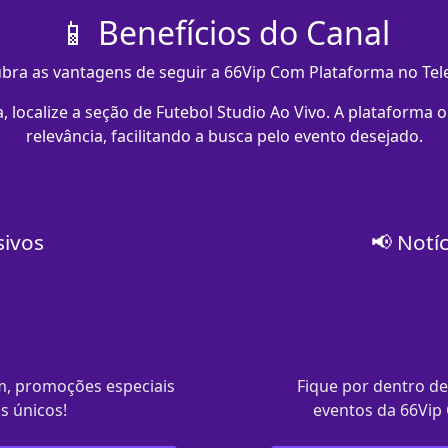
📱 Benefícios do Canal
bra as vantagens de seguir a 66Vip Com Plataforma no Te
 localize a seção de Futebol Studio Ao Vivo. A plataforma 
relevância, facilitando a busca pelo evento desejado.
sivos
📢 Notí
m, promoções especiais
Fique por dentro d
s únicos!
eventos da 66Vip