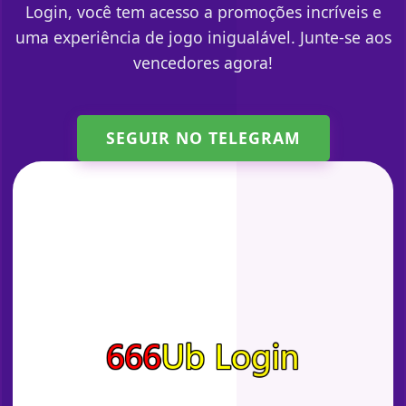
Login, você tem acesso a promoções incríveis e
uma experiência de jogo inigualável. Junte-se aos
vencedores agora!
SEGUIR NO TELEGRAM