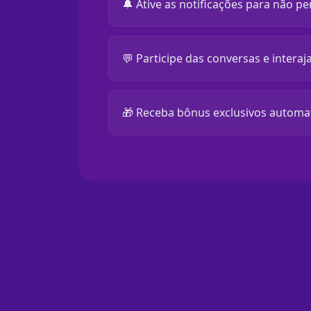
🔔 Ative as notificações para não p
💬 Participe das conversas e interaj
🎁 Receba bônus exclusivos autom