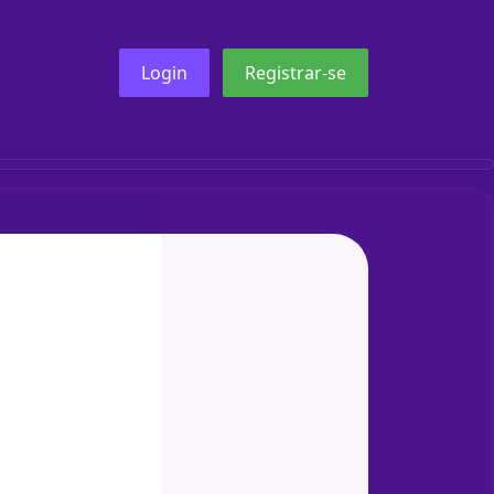
Login
Registrar-se