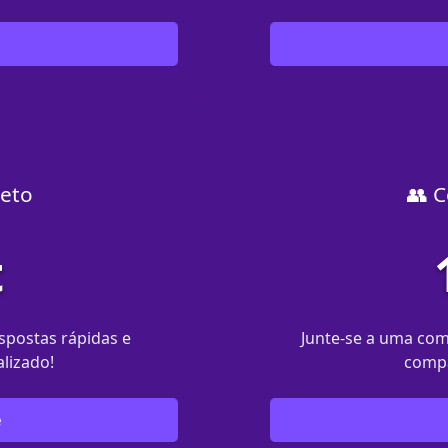
reto
👥 
t
espostas rápidas e
Junte-se a uma com
lizado!
compa
e