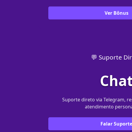
Ver Bônus
💬 Suporte Di
Cha
Suporte direto via Telegram, r
atendimento persona
Falar Suport