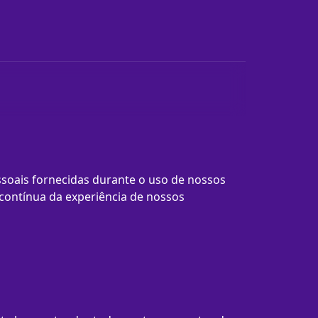
ssoais fornecidas durante o uso de nossos
 contínua da experiência de nossos