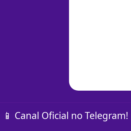
📱 Canal Oficial no Telegram!