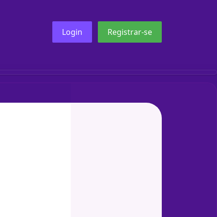
Login
Registrar-se