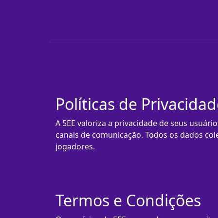
Políticas de Privacida
A 5EE valoriza a privacidade de seus usuár
canais de comunicação. Todos os dados cole
jogadores.
Termos e Condições