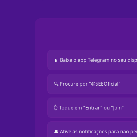
📱 Baixe o app Telegram no seu disp
🔍 Procure por "@5EEOficial"
👆 Toque em "Entrar" ou "Join"
🔔 Ative as notificações para não p