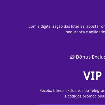
Com a digitalização das loterias, apostar 
segurança e agilidad
🎁 Bônus Exclu
VIP
Receba bônus exclusivos do Telegra
e códigos promocionai