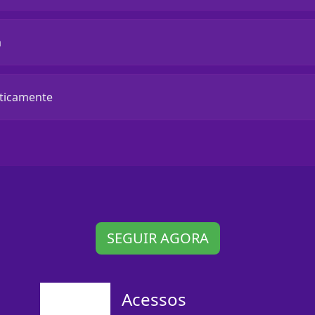
a
aticamente
SEGUIR AGORA
Acessos