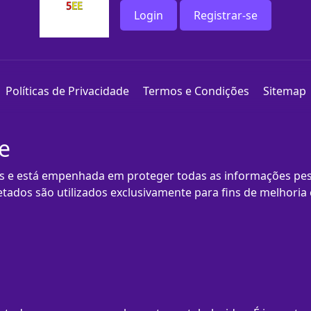
Login
Registrar-se
Políticas de Privacidade
Termos e Condições
Sitemap
de
ios e está empenhada em proteger todas as informações pe
tados são utilizados exclusivamente para fins de melhoria