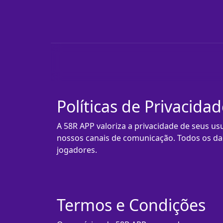
Políticas de Privacida
A 58R APP valoriza a privacidade de seus u
nossos canais de comunicação. Todos os dad
jogadores.
Termos e Condições