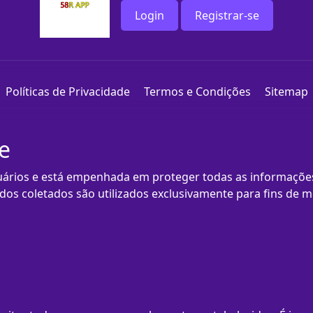
Login
Registrar-se
Políticas de Privacidade
Termos e Condições
Sitemap
de
suários e está empenhada em proteger todas as informaçõe
os coletados são utilizados exclusivamente para fins de m