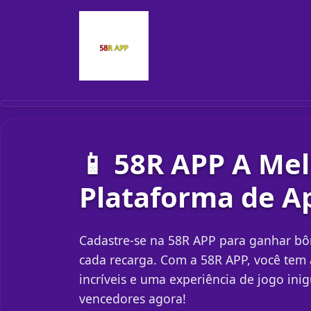
📱 58R APP A Me
Plataforma de A
Cadastre-se na 58R APP para ganhar bô
cada recarga. Com a 58R APP, você tem
incríveis e uma experiência de jogo inig
vencedores agora!