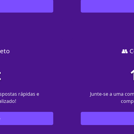
reto
👥 
t
espostas rápidas e
Junte-se a uma com
lizado!
compa
e