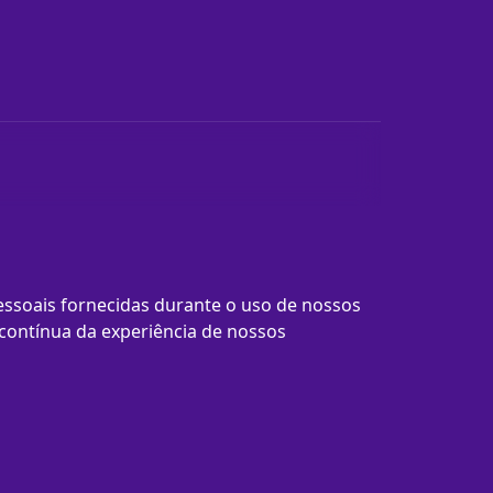
essoais fornecidas durante o uso de nossos
 contínua da experiência de nossos