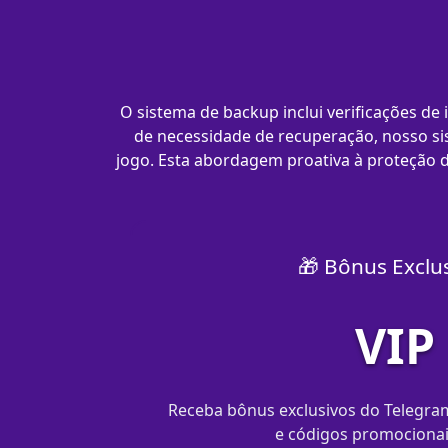
O sistema de backup inclui verificações d
de necessidade de recuperação, nosso s
jogo. Esta abordagem proativa à proteção 
🎁 Bônus Exclu
VIP
Receba bônus exclusivos do Telegra
e códigos promocionai