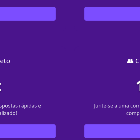
reto
👥 
t
espostas rápidas e
Junte-se a uma com
lizado!
compa
e