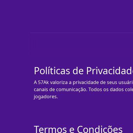
Políticas de Privacida
A 57Ak valoriza a privacidade de seus usuá
canais de comunicação. Todos os dados cole
jogadores.
Termos e Condições