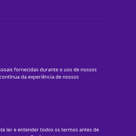
ssoais fornecidas durante o uso de nossos
 contínua da experiência de nossos
te ler e entender todos os termos antes de