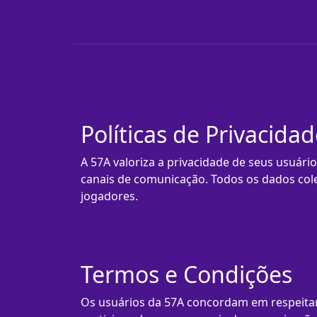
Políticas de Privacida
A 57A valoriza a privacidade de seus usuár
canais de comunicação. Todos os dados cole
jogadores.
Termos e Condições
Os usuários da 57A concordam em respeitar 