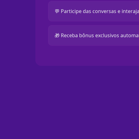
💬 Participe das conversas e interaj
🎁 Receba bônus exclusivos autom