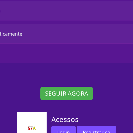
a
aticamente
SEGUIR AGORA
Acessos
Login
Registrar-se