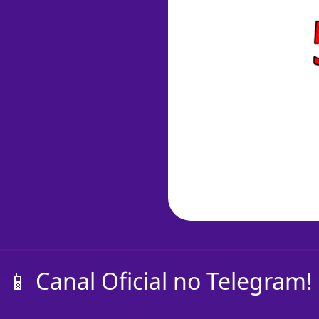
📱 Canal Oficial no Telegram!