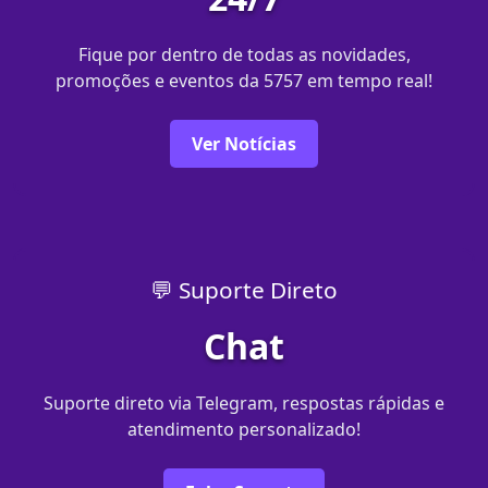
Fique por dentro de todas as novidades,
promoções e eventos da 5757 em tempo real!
Ver Notícias
💬 Suporte Direto
Chat
Suporte direto via Telegram, respostas rápidas e
atendimento personalizado!