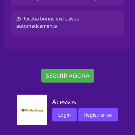
🎁 Receba bônus exclusivos
automaticamente
SEGUIR AGORA
Acessos
Login
Registrar-se