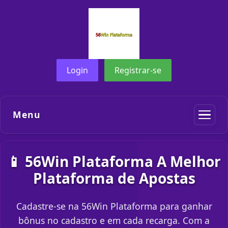
Login
Registrar-se
Menu
📱 56Win Plataforma A Melhor
Plataforma de Apostas
Cadastre-se na 56Win Plataforma para ganhar
bônus no cadastro e em cada recarga. Com a