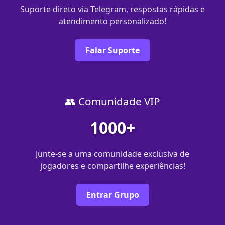
Suporte direto via Telegram, respostas rápidas e
atendimento personalizado!
Falar Suporte
👥 Comunidade VIP
1000+
Junte-se a uma comunidade exclusiva de
jogadores e compartilhe experiências!
Entrar Grupo