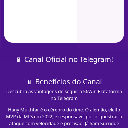
📱 Canal Oficial no Telegram!
📱 Benefícios do Canal
Descubra as vantagens de seguir a 56Win Plataforma
no Telegram
Hany Mukhtar é o cérebro do time. O alemão, eleito
MVP da MLS em 2022, é responsável por orquestrar o
ataque com velocidade e precisão. Já Sam Surridge