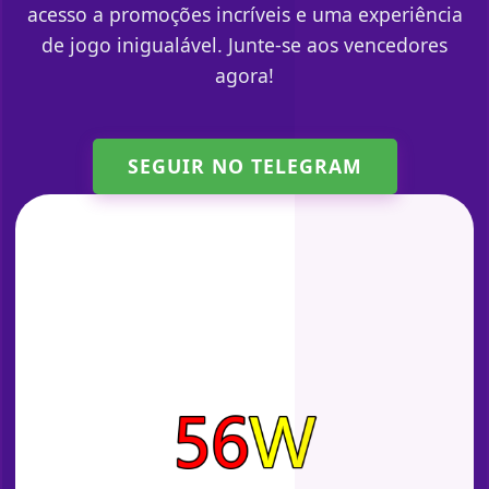
acesso a promoções incríveis e uma experiência
de jogo inigualável. Junte-se aos vencedores
agora!
SEGUIR NO TELEGRAM