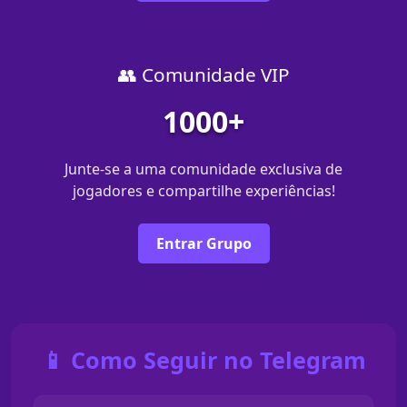
👥 Comunidade VIP
1000+
Junte-se a uma comunidade exclusiva de
jogadores e compartilhe experiências!
Entrar Grupo
📱 Como Seguir no Telegram