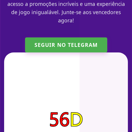
acesso a promoções incríveis e uma experiência
de jogo inigualável. Junte-se aos vencedores
agora!
SEGUIR NO TELEGRAM