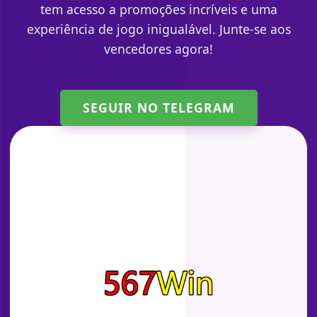
tem acesso a promoções incríveis e uma
experiência de jogo inigualável. Junte-se aos
vencedores agora!
SEGUIR NO TELEGRAM