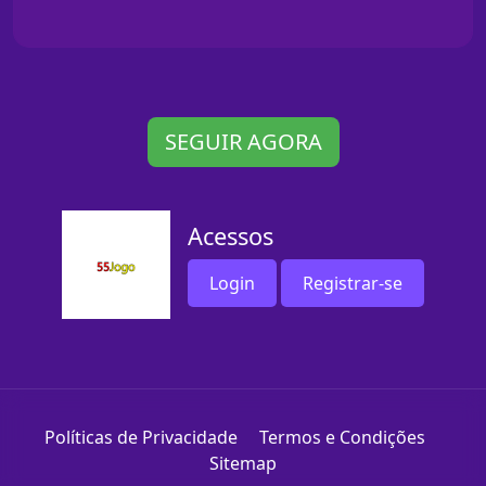
SEGUIR AGORA
Acessos
Login
Registrar-se
Políticas de Privacidade
Termos e Condições
Sitemap