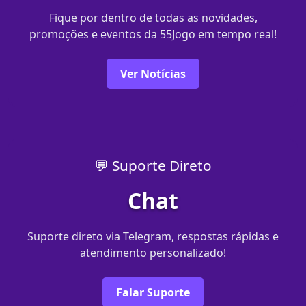
Fique por dentro de todas as novidades,
promoções e eventos da 55Jogo em tempo real!
Ver Notícias
💬 Suporte Direto
Chat
Suporte direto via Telegram, respostas rápidas e
atendimento personalizado!
Falar Suporte