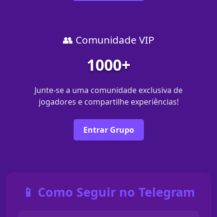
👥 Comunidade VIP
1000+
Junte-se a uma comunidade exclusiva de
jogadores e compartilhe experiências!
Entrar Grupo
📱 Como Seguir no Telegram