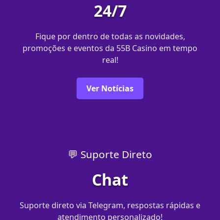
24/7
Fique por dentro de todas as novidades,
promoções e eventos da 55B Casino em tempo
real!
Ver Notícias
💬 Suporte Direto
Chat
Suporte direto via Telegram, respostas rápidas e
atendimento personalizado!