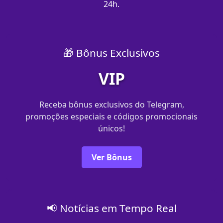
24h.
🎁 Bônus Exclusivos
VIP
Receba bônus exclusivos do Telegram,
promoções especiais e códigos promocionais
únicos!
Ver Bônus
📢 Notícias em Tempo Real