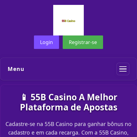
Login
Registrar-se
Menu
📱 55B Casino A Melhor
Plataforma de Apostas
Cadastre-se na 55B Casino para ganhar bônus no
cadastro e em cada recarga. Com a 55B Casino,