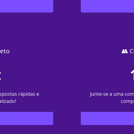
reto
👥 
t
espostas rápidas e
Junte-se a uma com
lizado!
compa
e