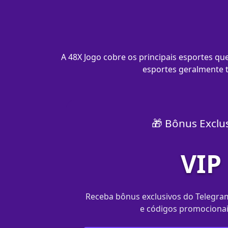
A 48X Jogo cobre os principais esportes que
esportes geralmente 
🎁 Bônus Exclu
VIP
Receba bônus exclusivos do Telegra
e códigos promocionai