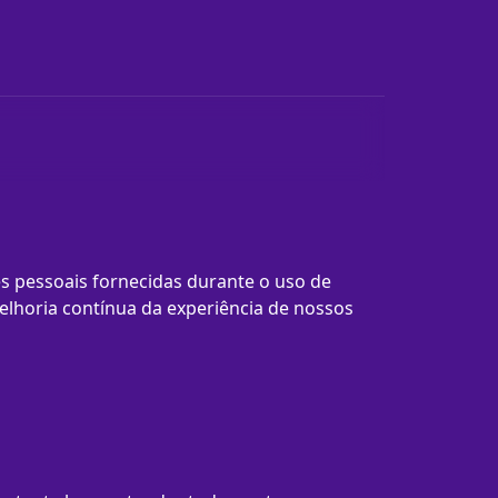
s pessoais fornecidas durante o uso de
elhoria contínua da experiência de nossos