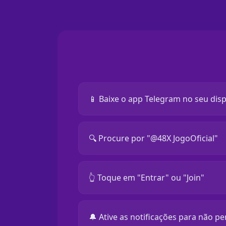
📱 Baixe o app Telegram no seu disp
🔍 Procure por "@48X JogoOficial"
👆 Toque em "Entrar" ou "Join"
🔔 Ative as notificações para não p