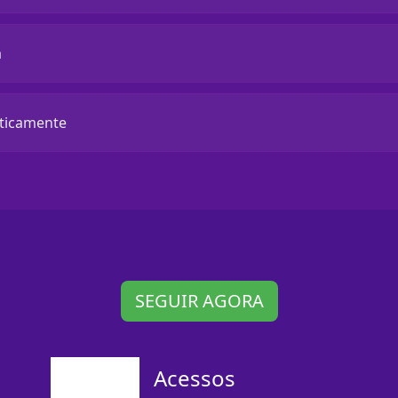
a
aticamente
SEGUIR AGORA
Acessos