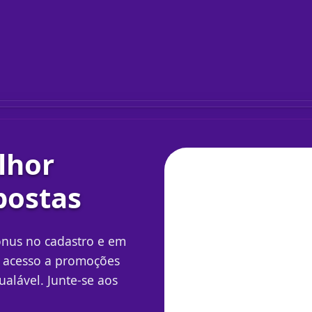
lhor
postas
ônus no cadastro e em
m acesso a promoções
ualável. Junte-se aos