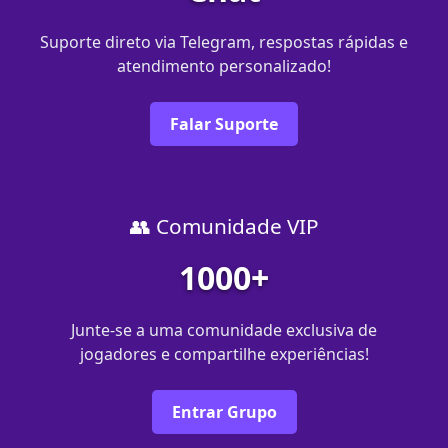
Suporte direto via Telegram, respostas rápidas e
atendimento personalizado!
Falar Suporte
👥 Comunidade VIP
1000+
Junte-se a uma comunidade exclusiva de
jogadores e compartilhe experiências!
Entrar Grupo