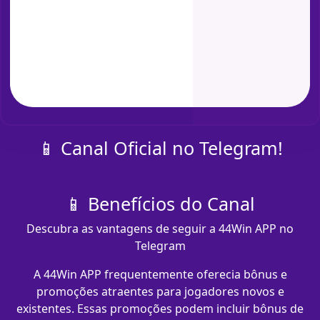
📱 Canal Oficial no Telegram!
📱 Benefícios do Canal
Descubra as vantagens de seguir a 44Win APP no
Telegram
A 44Win APP frequentemente oferecia bônus e
promoções atraentes para jogadores novos e
existentes. Essas promoções podem incluir bônus de