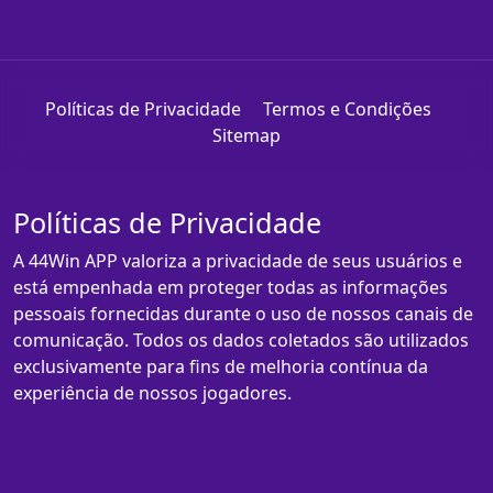
Políticas de Privacidade
Termos e Condições
Sitemap
Políticas de Privacidade
A 44Win APP valoriza a privacidade de seus usuários e
está empenhada em proteger todas as informações
pessoais fornecidas durante o uso de nossos canais de
comunicação. Todos os dados coletados são utilizados
exclusivamente para fins de melhoria contínua da
experiência de nossos jogadores.