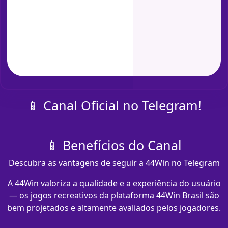
📱 Canal Oficial no Telegram!
📱 Benefícios do Canal
Descubra as vantagens de seguir a 44Win no Telegram
A 44Win valoriza a qualidade e a experiência do usuário
— os jogos recreativos da plataforma 44Win Brasil são
bem projetados e altamente avaliados pelos jogadores.