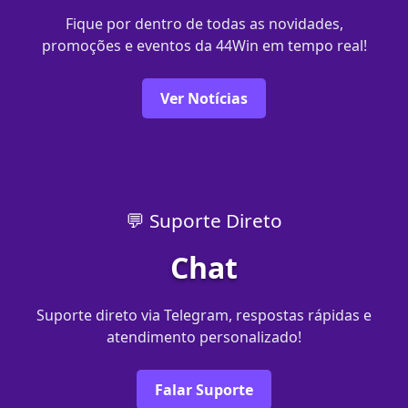
Fique por dentro de todas as novidades,
promoções e eventos da 44Win em tempo real!
Ver Notícias
💬 Suporte Direto
Chat
Suporte direto via Telegram, respostas rápidas e
atendimento personalizado!
Falar Suporte