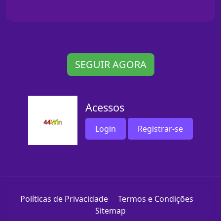
SEGUIR AGORA
Acessos
Login
Registrar-se
Políticas de Privacidade
Termos e Condições
Sitemap