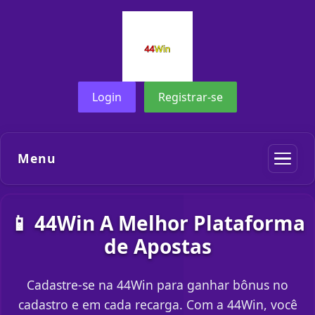
Login
Registrar-se
Menu
📱 44Win A Melhor Plataforma
de Apostas
Cadastre-se na 44Win para ganhar bônus no
cadastro e em cada recarga. Com a 44Win, você