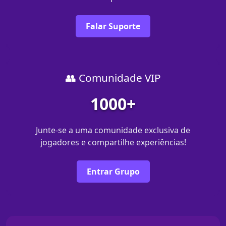
Falar Suporte
👥 Comunidade VIP
1000+
Junte-se a uma comunidade exclusiva de
jogadores e compartilhe experiências!
Entrar Grupo