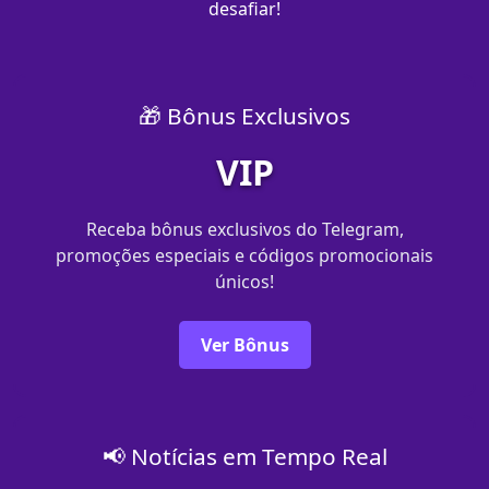
desafiar!
🎁 Bônus Exclusivos
VIP
Receba bônus exclusivos do Telegram,
promoções especiais e códigos promocionais
únicos!
Ver Bônus
📢 Notícias em Tempo Real