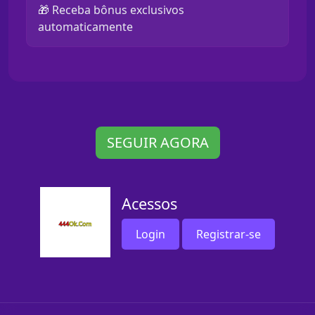
🎁 Receba bônus exclusivos
automaticamente
SEGUIR AGORA
Acessos
Login
Registrar-se