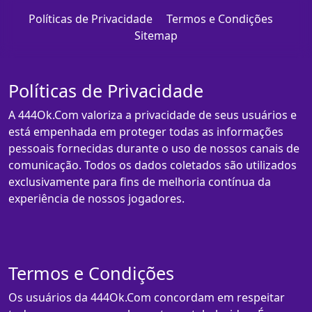
Políticas de Privacidade
Termos e Condições
Sitemap
Políticas de Privacidade
A 444Ok.Com valoriza a privacidade de seus usuários e
está empenhada em proteger todas as informações
pessoais fornecidas durante o uso de nossos canais de
comunicação. Todos os dados coletados são utilizados
exclusivamente para fins de melhoria contínua da
experiência de nossos jogadores.
Termos e Condições
Os usuários da 444Ok.Com concordam em respeitar