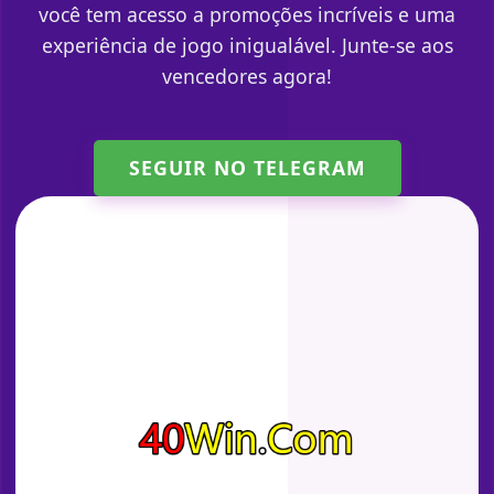
você tem acesso a promoções incríveis e uma
experiência de jogo inigualável. Junte-se aos
vencedores agora!
SEGUIR NO TELEGRAM