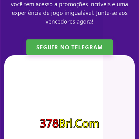
você tem acesso a promoções incríveis e uma
experiência de jogo inigualável. Junte-se aos
vencedores agora!
SEGUIR NO TELEGRAM