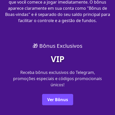
que você comece a jogar imediatamente. O bônus
aparece claramente em sua conta como "Bônus de
Boas-vindas" e é separado do seu saldo principal para
facilitar o controle e a gestão de fundos.
🎁 Bônus Exclusivos
VIP
Receba bônus exclusivos do Telegram,
promoções especiais e códigos promocionais
únicos!
Ver Bônus