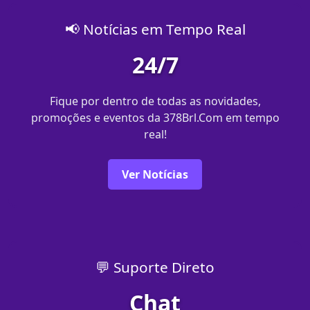
📢 Notícias em Tempo Real
24/7
Fique por dentro de todas as novidades,
promoções e eventos da 378Brl.Com em tempo
real!
Ver Notícias
💬 Suporte Direto
Chat