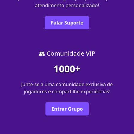
atendimento personalizado!
Falar Suporte
👥 Comunidade VIP
1000+
Junte-se a uma comunidade exclusiva de
jogadores e compartilhe experiências!
Entrar Grupo