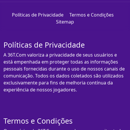
Políticas de Privacidade
Termos e Condições
Sitemap
Políticas de Privacidade
A 36T.Com valoriza a privacidade de seus usuários e
está empenhada em proteger todas as informações
pessoais fornecidas durante o uso de nossos canais de
comunicação. Todos os dados coletados são utilizados
exclusivamente para fins de melhoria contínua da
experiência de nossos jogadores.
Termos e Condições