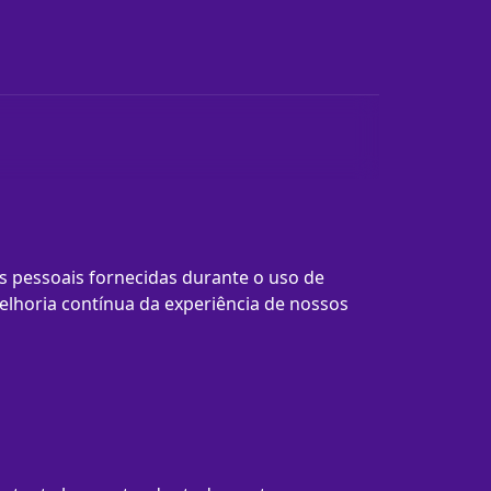
s pessoais fornecidas durante o uso de
elhoria contínua da experiência de nossos