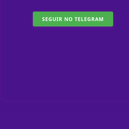
SEGUIR NO TELEGRAM