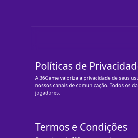
Políticas de Privacida
A 36Game valoriza a privacidade de seus u
nossos canais de comunicação. Todos os dad
jogadores.
Termos e Condições