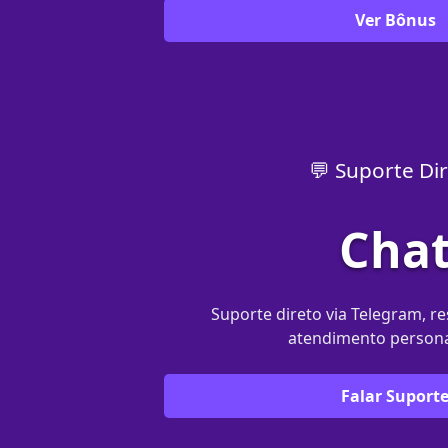
Ver Bônus
💬 Suporte Di
Cha
Suporte direto via Telegram, r
atendimento persona
Falar Suport