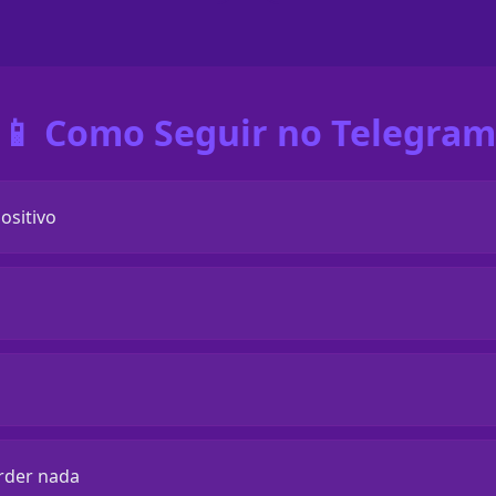
📱 Como Seguir no Telegram
ositivo
erder nada