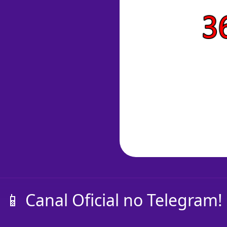
📱 Canal Oficial no Telegram!