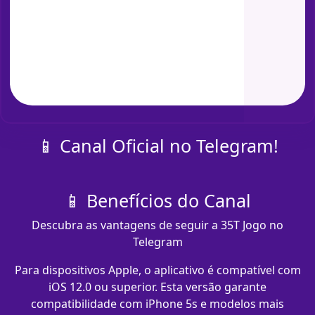
📱 Canal Oficial no Telegram!
📱 Benefícios do Canal
Descubra as vantagens de seguir a 35T Jogo no
Telegram
Para dispositivos Apple, o aplicativo é compatível com
iOS 12.0 ou superior. Esta versão garante
compatibilidade com iPhone 5s e modelos mais