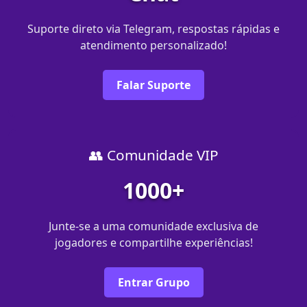
Suporte direto via Telegram, respostas rápidas e
atendimento personalizado!
Falar Suporte
👥 Comunidade VIP
1000+
Junte-se a uma comunidade exclusiva de
jogadores e compartilhe experiências!
Entrar Grupo