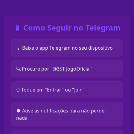
📱 Como Seguir no Telegram
📱 Baixe o app Telegram no seu dispositivo
🔍 Procure por "@35T JogoOficial"
👆 Toque em "Entrar" ou "Join"
🔔 Ative as notificações para não perder
nada