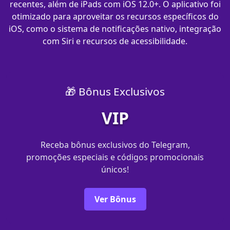
recentes, além de iPads com iOS 12.0+. O aplicativo foi
otimizado para aproveitar os recursos específicos do
iOS, como o sistema de notificações nativo, integração
com Siri e recursos de acessibilidade.
🎁 Bônus Exclusivos
VIP
Receba bônus exclusivos do Telegram,
promoções especiais e códigos promocionais
únicos!
Ver Bônus