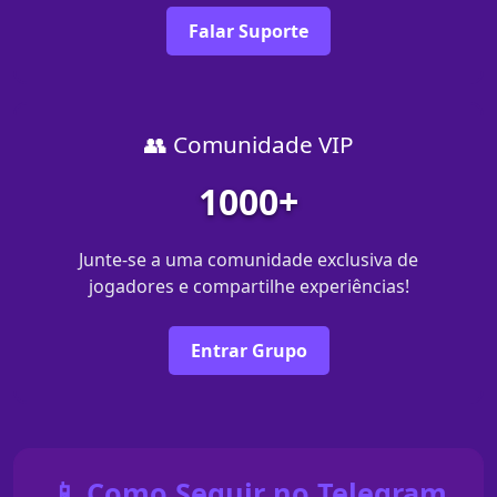
Falar Suporte
👥 Comunidade VIP
1000+
Junte-se a uma comunidade exclusiva de
jogadores e compartilhe experiências!
Entrar Grupo
📱 Como Seguir no Telegram