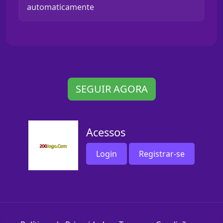
automaticamente
SEGUIR AGORA
Acessos
Login
Registrar-se