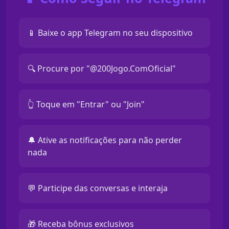
📱 Baixe o app Telegram no seu dispositivo
🔍 Procure por "@200Jogo.ComOficial"
👆 Toque em "Entrar" ou "Join"
🔔 Ative as notificações para não perder
nada
💬 Participe das conversas e interaja
🎁 Receba bônus exclusivos