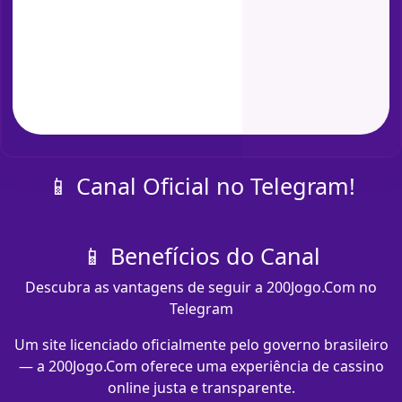
📱 Canal Oficial no Telegram!
📱 Benefícios do Canal
Descubra as vantagens de seguir a 200Jogo.Com no
Telegram
Um site licenciado oficialmente pelo governo brasileiro
— a 200Jogo.Com oferece uma experiência de cassino
online justa e transparente.