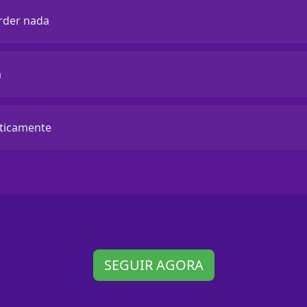
erder nada
a
aticamente
SEGUIR AGORA