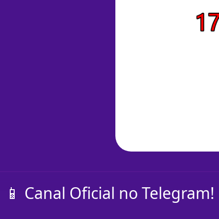
📱 Canal Oficial no Telegram!