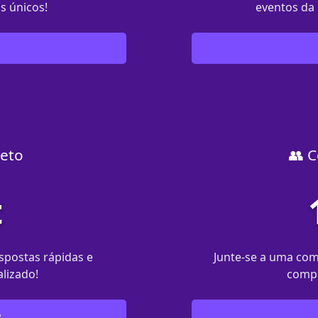
s únicos!
eventos da
reto
👥 
t
espostas rápidas e
Junte-se a uma com
lizado!
compa
e