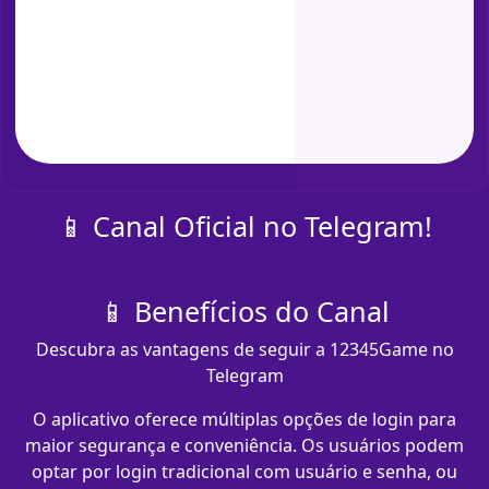
📱 Canal Oficial no Telegram!
📱 Benefícios do Canal
Descubra as vantagens de seguir a 12345Game no
Telegram
O aplicativo oferece múltiplas opções de login para
maior segurança e conveniência. Os usuários podem
optar por login tradicional com usuário e senha, ou