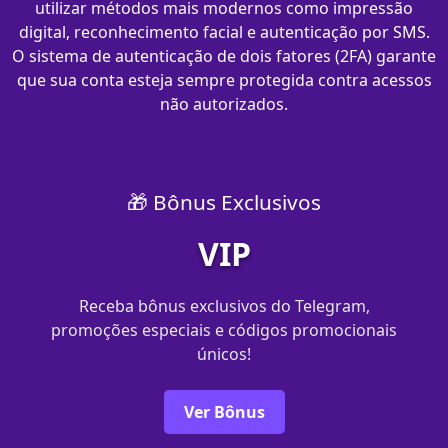
utilizar métodos mais modernos como impressão
digital, reconhecimento facial e autenticação por SMS.
O sistema de autenticação de dois fatores (2FA) garante
que sua conta esteja sempre protegida contra acessos
não autorizados.
🎁 Bônus Exclusivos
VIP
Receba bônus exclusivos do Telegram,
promoções especiais e códigos promocionais
únicos!
Ver Bônus