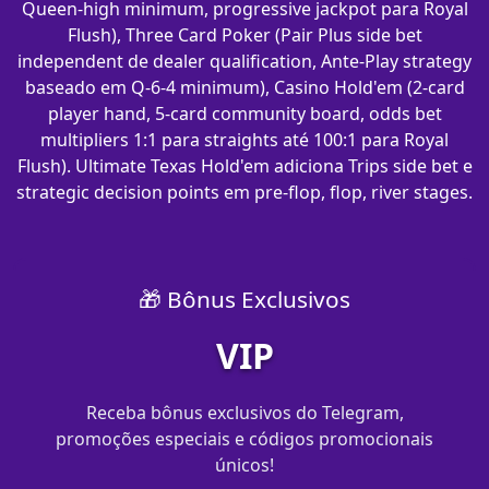
Queen-high minimum, progressive jackpot para Royal
Flush), Three Card Poker (Pair Plus side bet
independent de dealer qualification, Ante-Play strategy
baseado em Q-6-4 minimum), Casino Hold'em (2-card
player hand, 5-card community board, odds bet
multipliers 1:1 para straights até 100:1 para Royal
Flush). Ultimate Texas Hold'em adiciona Trips side bet e
strategic decision points em pre-flop, flop, river stages.
🎁 Bônus Exclusivos
VIP
Receba bônus exclusivos do Telegram,
promoções especiais e códigos promocionais
únicos!