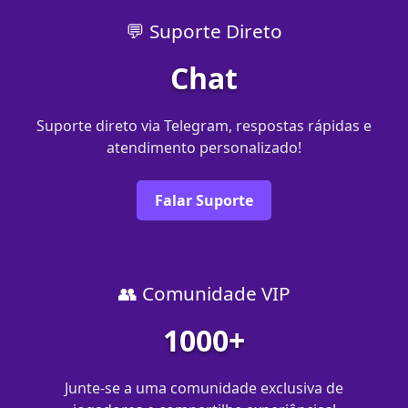
💬 Suporte Direto
Chat
Suporte direto via Telegram, respostas rápidas e
atendimento personalizado!
Falar Suporte
👥 Comunidade VIP
1000+
Junte-se a uma comunidade exclusiva de