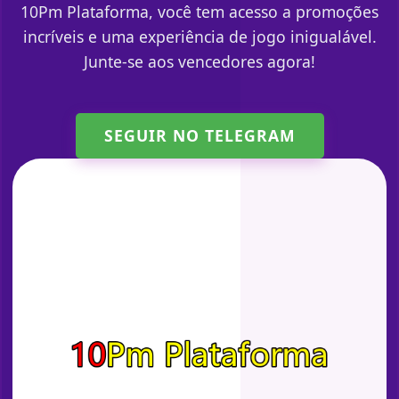
10Pm Plataforma, você tem acesso a promoções
incríveis e uma experiência de jogo inigualável.
Junte-se aos vencedores agora!
SEGUIR NO TELEGRAM