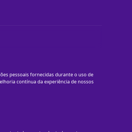
ões pessoais fornecidas durante o uso de
elhoria contínua da experiência de nossos