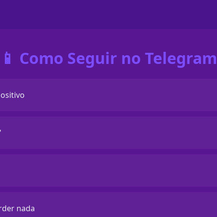
📱 Como Seguir no Telegram
ositivo
"
erder nada