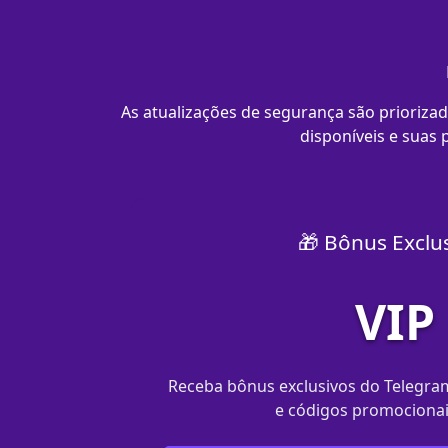
As atualizações de segurança são prioriza
disponíveis e suas 
🎁 Bônus Exclu
VIP
Receba bônus exclusivos do Telegra
e códigos promocionai