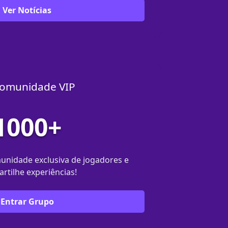
Ver Notícias
Comunidade VIP
1000+
unidade exclusiva de jogadores e
rtilhe experiências!
Entrar Grupo