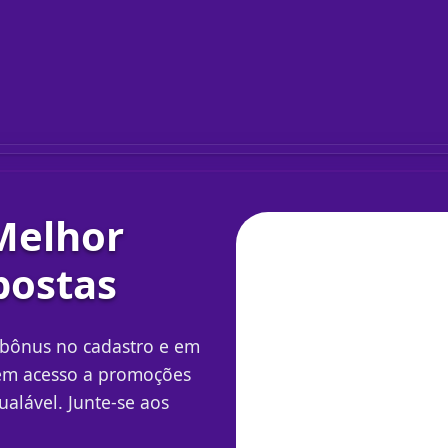
Melhor
postas
 bônus no cadastro e em
tem acesso a promoções
ualável. Junte-se aos