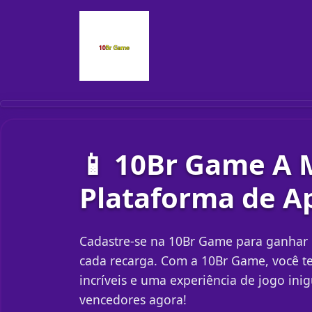
📱 10Br Game A 
Plataforma de A
Cadastre-se na 10Br Game para ganhar
cada recarga. Com a 10Br Game, você 
incríveis e uma experiência de jogo inig
vencedores agora!