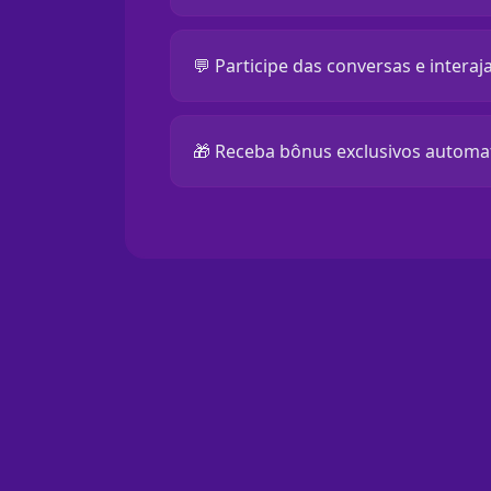
💬 Participe das conversas e interaj
🎁 Receba bônus exclusivos autom