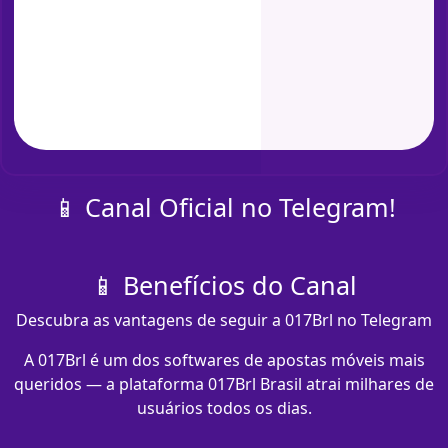
📱 Canal Oficial no Telegram!
📱 Benefícios do Canal
Descubra as vantagens de seguir a 017Brl no Telegram
A 017Brl é um dos softwares de apostas móveis mais
queridos — a plataforma 017Brl Brasil atrai milhares de
usuários todos os dias.