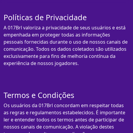
Políticas de Privacidade
A 017Brl valoriza a privacidade de seus usuários e está
empenhada em proteger todas as informações
pessoais fornecidas durante o uso de nossos canais de
comunicação. Todos os dados coletados são utilizados
exclusivamente para fins de melhoria contínua da
experiência de nossos jogadores.
Termos e Condições
Os usuários da 017Brl concordam em respeitar todas
as regras e regulamentos estabelecidos. É importante
ler e entender todos os termos antes de participar de
nossos canais de comunicação. A violação destes